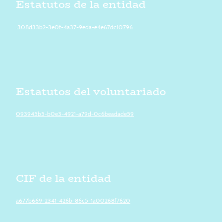
Estatutos de la entidad
.
308d33b2-3e0f-4a37-9eda-e4e67dc10796
Estatutos del voluntariado
093945b5-b0e3-4921-a79d-0c6beadade59
CIF de la entidad
a677b669-2341-426b-86c5-1a00268f7620